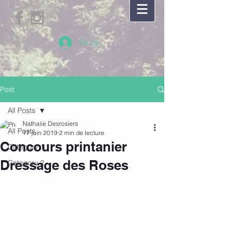
Se connecter
Post
All Posts
Nathalie Desrosiers
All Posts
17 juin 2019
2 min de lecture
Concours printanier
Category 1
Dressage des Roses
Category 2