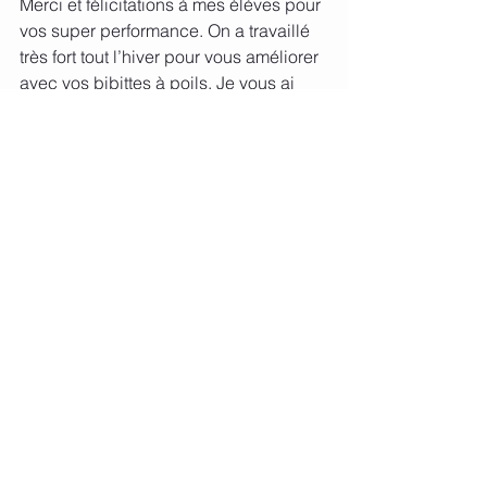
Merci et félicitations à mes élèves pour 
vos super performance. On a travaillé 
très fort tout l’hiver pour vous améliorer 
avec vos bibittes à poils. Je vous ai 
tous écrit en privé mais je veux juste 
vous dire que je suis vraiment fière de 
vous ❤️
Bravo à tous et merci encore 
Go go on ramasse le tout et on se 
prépare pour le prochain concours ❤️
🐴
Voir tout
Posts récents