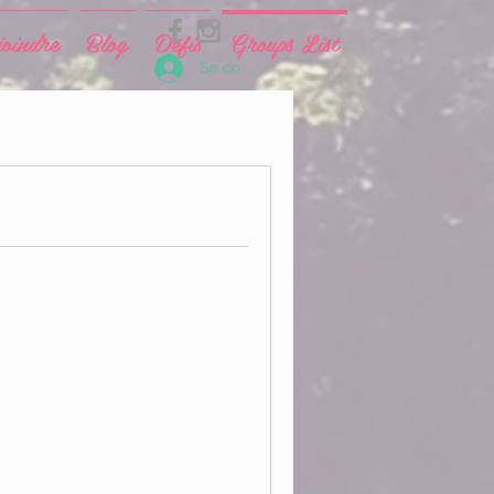
joindre
Blog
Défis
Groups List
Se connecter