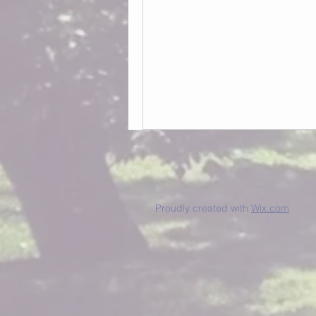
Proudly created with
Wix.com