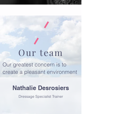
Our team
Our greatest concern is to
create a pleasant environment
where the horses are happy
and their riders too, an
Nathalie Desrosiers
atmosphere where you feel
Dressage Specialist Trainer
right at home.
Education