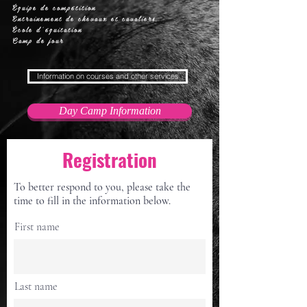
Équipe de compétition
Entrainement de chevaux et cavaliers
École d'équitation
Camp de jour
Information on courses and other services
Day Camp Information
Registration
To better respond to you, please take the
time to fill in the information below.
First name
Last name