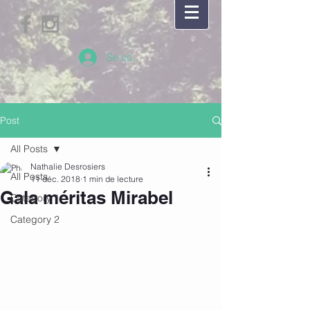
Se connecter
Post
All Posts
Nathalie Desrosiers
All Posts
11 déc. 2018
1 min de lecture
Gala méritas Mirabel
Category 1
Category 2